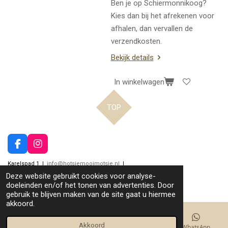
Ben je op Schiermonnikoog?
Kies dan bij het afrekenen voor
afhalen, dan vervallen de
verzendkosten.
Bekijk details
In winkelwagen
TOP
F
I
a
n
Karelspad 1 |
info@hotsjemooimotsje.nl
|
c
s
© 2022 - 2026 hotsjemooimotsje.nl
e
t
Deze website gebruikt cookies voor analyse-
b
a
Powered by
JouwWeb
doeleinden en/of het tonen van advertenties. Door
o
g
gebruik te blijven maken van de site gaat u hiermee
o
r
akkoord.
k
a
m
Akkoord
E-mailadres
Kaart
Facebook
WhatsApp