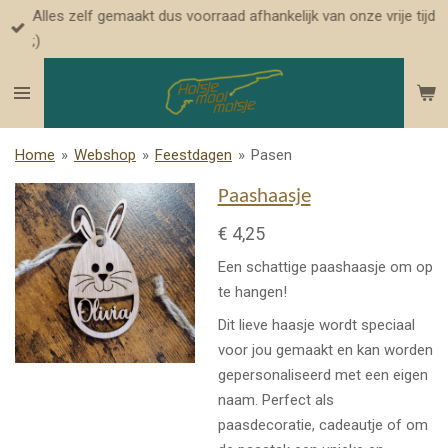
Alles zelf gemaakt dus voorraad afhankelijk van onze vrije tijd
Ga
;)
direct
naar
de
hoofdinhoud
Home
»
Webshop
»
Feestdagen
»
Pasen
Paashaasje
€ 4,25
Een schattige paashaasje om op
te hangen!
Dit lieve haasje wordt speciaal
voor jou gemaakt en kan worden
gepersonaliseerd met een eigen
naam. Perfect als
paasdecoratie, cadeautje of om