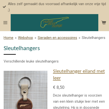
Alles zelf gemaakt dus voorraad afhankelijk van onze vrije tijd
Ga
;)
direct
naar
de
hoofdinhoud
Home
»
Webshop
»
Sieraden en accessoires
»
Sleutelhangers
Sleutelhangers
Verschillende leuke sleutelhangers
Sleutelhanger eiland met
leer
€ 8,50
Deze sleutelhanger is voorzien
van een klein stukje leer met een
sleutelring. Hij is in doosnede