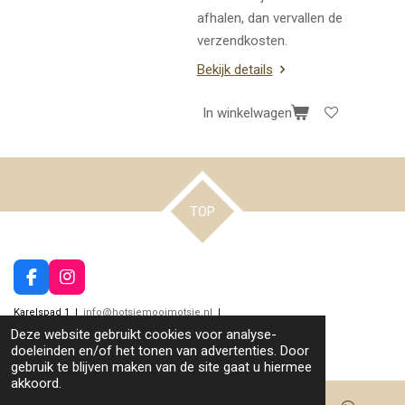
afhalen, dan vervallen de
verzendkosten.
Bekijk details
In winkelwagen
TOP
F
I
a
n
Karelspad 1 |
info@hotsjemooimotsje.nl
|
c
s
© 2022 - 2026 hotsjemooimotsje.nl
e
t
Deze website gebruikt cookies voor analyse-
b
a
Powered by
JouwWeb
doeleinden en/of het tonen van advertenties. Door
o
g
gebruik te blijven maken van de site gaat u hiermee
o
r
akkoord.
k
a