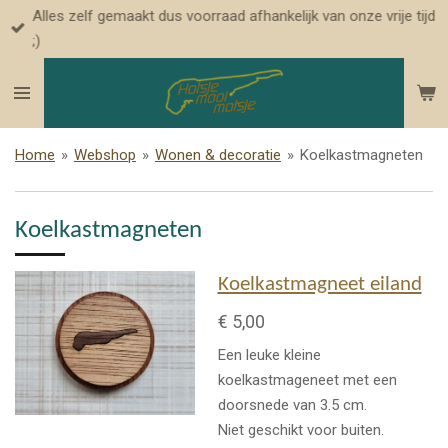
Alles zelf gemaakt dus voorraad afhankelijk van onze vrije tijd
Ga
;)
direct
naar
de
hoofdinhoud
Home
»
Webshop
»
Wonen & decoratie
»
Koelkastmagneten
Koelkastmagneten
Koelkastmagneet eiland
€ 5,00
Een leuke kleine
koelkastmageneet met een
doorsnede van 3.5 cm.
Niet geschikt voor buiten.