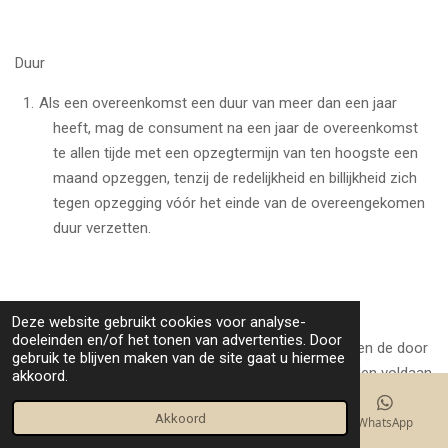
Duur
Als een overeenkomst een duur van meer dan een jaar
heeft, mag de consument na een jaar de overeenkomst
te allen tijde met een opzegtermijn van ten hoogste een
maand opzeggen, tenzij de redelijkheid en billijkheid zich
tegen opzegging vóór het einde van de overeengekomen
duur verzetten.
Artikel 13 - Betaling
Deze website gebruikt cookies voor analyse-
doeleinden en/of het tonen van advertenties. Door
Voor zover niet anders is overeengekomen, dienen de door
gebruik te blijven maken van de site gaat u hiermee
de consument verschuldigde bedragen te worden voldaan
akkoord.
binnen 7 werkdagen na het ingaan van de bedenktermijn
Akkoord
E-mailadres
Kaart
Facebook
WhatsApp
als bedoeld in artikel 6 lid 1. In geval van een