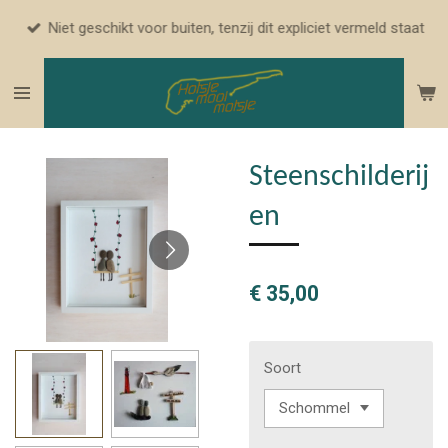
Ga
Niet geschikt voor buiten, tenzij dit expliciet vermeld staat
direct
naar
de
hoofdinhoud
Steenschilderij
en
€ 35,00
Soort