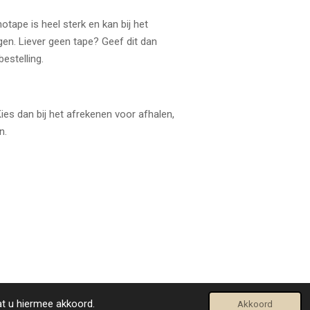
tape is heel sterk en kan bij het
en. Liever geen tape? Geef dit dan
estelling.
es dan bij het afrekenen voor afhalen,
n.
Powered by
JouwWeb
at u hiermee akkoord.
Akkoord