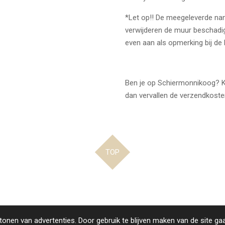
*Let op!! De meegeleverde nano
verwijderen de muur beschadig
even aan als opmerking bij de b
Ben je op Schiermonnikoog? Ki
dan vervallen de verzendkoste
TOP
onen van advertenties. Door gebruik te blijven maken van de site ga