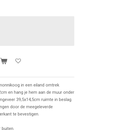
n
rmonnikoog in een eiland omtrek
x12cm en hang je hem aan
de muur onder
ongeveer 39,5x14,5cm ruimte in beslag.
angen door de meegeleverde
erkant te bevestigen.
r buiten.