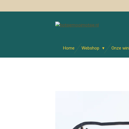
Ga
direct
naar
de
hoofdinhoud
Home
Webshop
Onze win