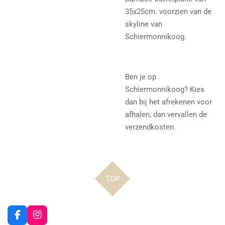
35x25cm. voorzien van de
skyline van
Schiermonnikoog.
Ben je op
Schiermonnikoog? Kies
dan bij het afrekenen voor
afhalen, dan vervallen de
verzendkosten.
TOP
F
I