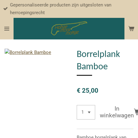
Gepersonaliseerde producten zijn uitgesloten van
Ga
herroepingsrecht
direct
naar
de
hoofdinhoud
Borrelplank
Bamboe
€ 25,00
In
winkelwagen
Bamboe borrelplank van