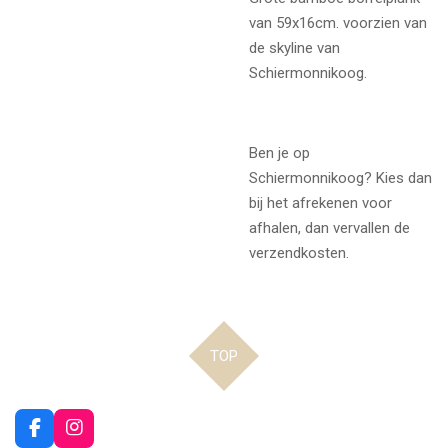
van 59x16cm. voorzien van
de skyline van
Schiermonnikoog.
Ben je op
Schiermonnikoog? Kies dan
bij het afrekenen voor
afhalen, dan vervallen de
verzendkosten.
TOP
F
I