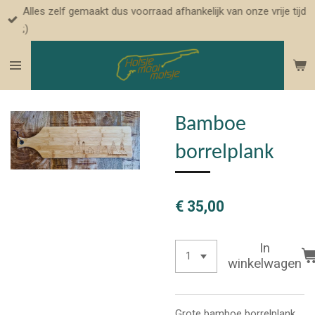
Alles zelf gemaakt dus voorraad afhankelijk van onze vrije tijd
Ga
;)
direct
naar
de
hoofdinhoud
Bamboe
borrelplank
€ 35,00
In
winkelwagen
Grote bamboe borrelplank