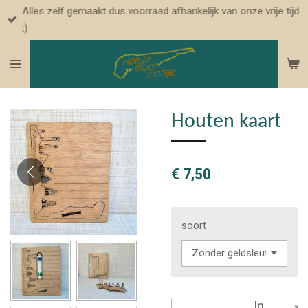
Alles zelf gemaakt dus voorraad afhankelijk van onze vrije tijd
Ga
;)
direct
naar
de
hoofdinhoud
Houten kaart
€ 7,50
soort
In