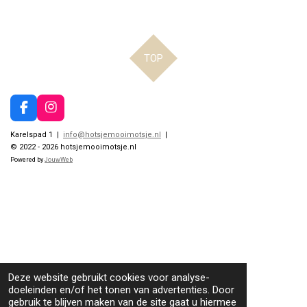
TOP
F
I
a
n
Karelspad 1 |
info@hotsjemooimotsje.nl
|
c
s
© 2022 - 2026 hotsjemooimotsje.nl
e
t
b
a
Powered by
JouwWeb
o
g
o
r
k
a
m
Deze website gebruikt cookies voor analyse-
doeleinden en/of het tonen van advertenties. Door
gebruik te blijven maken van de site gaat u hiermee