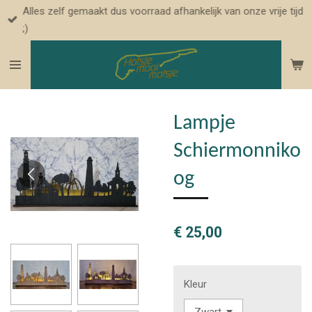
Alles zelf gemaakt dus voorraad afhankelijk van onze vrije tijd
Ga
;)
direct
naar
de
hoofdinhoud
Lampje
Schiermonniko
og
€ 25,00
Kleur