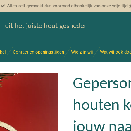
Alles zelf gemaakt dus voorraad afhankelijk van onze vrije tijd ;
uit het juiste hout gesneden
kel
Contact en openingstijden
Wie zijn wij
Wat wij ook do
Geperson
houten k
jouw na