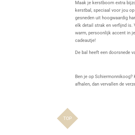
Maak je kerstboom extra bijz
kerstbal, speciaal voor jou o
gesneden uit hoogwaardig har
elk detail strak en verfijnd i
warm, persoonlijk accent in j
cadeautje!
De bal heeft een doorsnede v
Ben je op Schiermonnikoog? K
afhalen, dan vervallen de ver
TOP