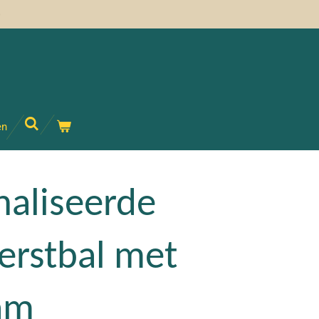
)
en
aliseerde
erstbal met
am