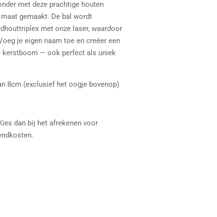
onder met deze prachtige houten
p maat gemaakt. De bal wordt
dhouttriplex met onze laser, waardoor
s. Voeg je eigen naam toe en creëer een
e kerstboom — ook perfect als uniek
an 8cm (exclusief het oogje bovenop)
ies dan bij het afrekenen voor
zendkosten.