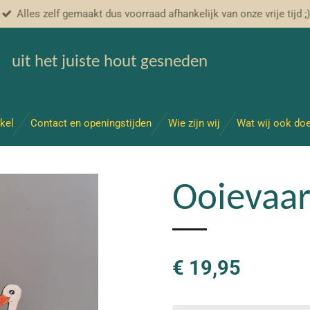
Alles zelf gemaakt dus voorraad afhankelijk van onze vrije tijd ;
uit het juiste hout gesneden
kel
Contact en openingstijden
Wie zijn wij
Wat wij ook do
Ooievaar
€ 19,95