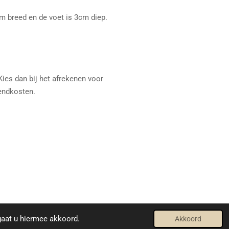
m breed en de voet is 3cm diep.
ies dan bij het afrekenen voor
zendkosten.
Powered by
JouwWeb
gaat u hiermee akkoord.
Akkoord