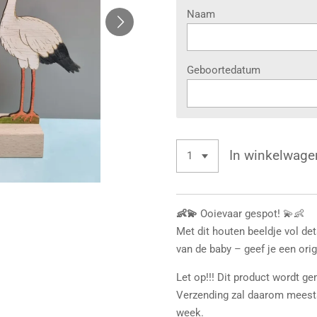
Naam
Geboortedatum
In winkelwage
👶💫
Ooievaar gespot! 💫👶
Met dit houten beeldje vol de
van de baby – geef je een ori
Let op!!! Dit product wordt g
Verzending zal daarom meestal
week.