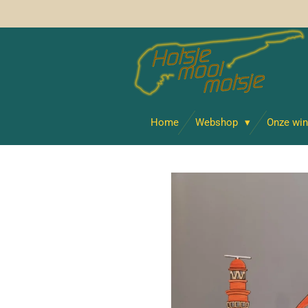
Ga
direct
naar
de
hoofdinhoud
Home
Webshop
Onze win