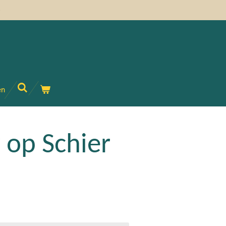
)
en
 op Schier