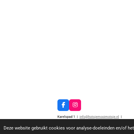
F
I
a
n
Karelspad 1 |
info@hotsjemooimotsje.nl
|
c
s
© 2022 - 2026 hotsjemooimotsje.nl
e
t
Deze website gebruikt cookies voor analyse-doeleinden en/of het 
b
a