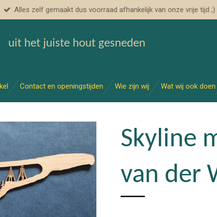
Alles zelf gemaakt dus voorraad afhankelijk van onze vrije tijd ;)
uit het juiste hout gesneden
kel
Contact en openingstijden
Wie zijn wij
Wat wij ook doen
Skyline 
van der 